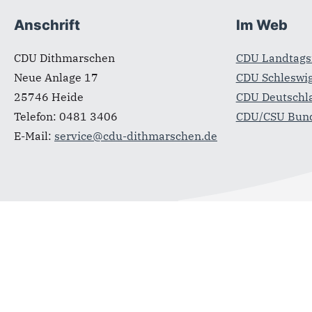
Fußbereich
Anschrift
Im Web
CDU Dithmarschen
CDU Landtagsf
Neue Anlage 17
CDU Schleswig
25746
Heide
CDU Deutschl
Telefon:
0481 3406
CDU/CSU Bund
E-Mail:
service@cdu-dithmarschen.de