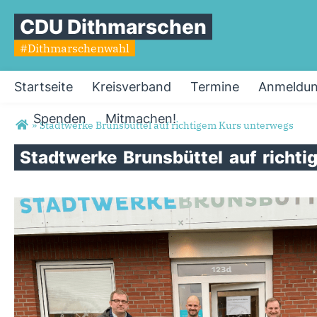
CDU Dithmarschen
#Dithmarschenwahl
Startseite
Kreisverband
Termine
Anmeldun
Spenden
Mitmachen!
Sie sind hier
»
Stadtwerke Brunsbüttel auf richtigem Kurs unterwegs
Stadtwerke
Brunsbüttel
auf
richt