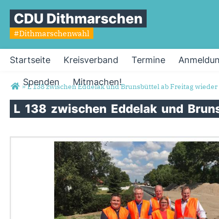
CDU Dithmarschen
#Dithmarschenwahl
Startseite
Kreisverband
Termine
Anmeldun
Spenden
Mitmachen!
Sie sind hier
»
L 138 zwischen Eddelak und Brunsbüttel ab Freitag wieder 
L
138
zwischen
Eddelak
und
Brun