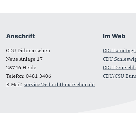
Fußbereich
Anschrift
Im Web
CDU Dithmarschen
CDU Landtagsf
Neue Anlage 17
CDU Schleswig
25746
Heide
CDU Deutschl
Telefon:
0481 3406
CDU/CSU Bund
E-Mail:
service@cdu-dithmarschen.de